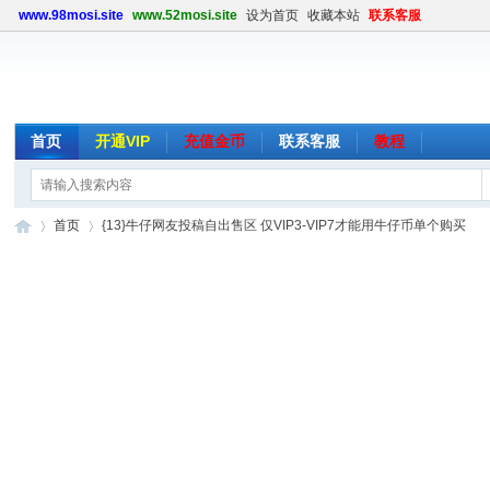
www.98mosi.site
www.52mosi.site
设为首页
收藏本站
联系客服
首页
开通VIP
充值金币
联系客服
教程
首页
{13}牛仔网友投稿自出售区 仅VIP3-VIP7才能用牛仔币单个购买
魔
»
›