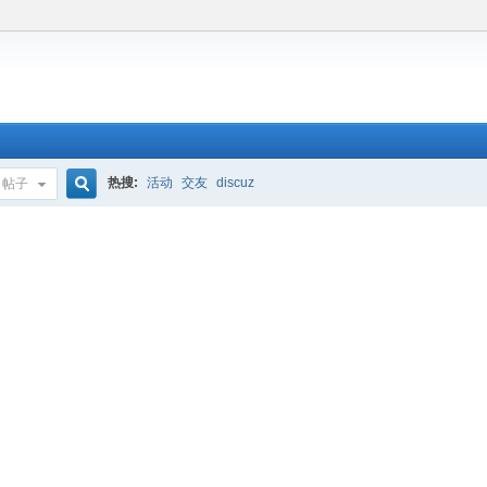
热搜:
活动
交友
discuz
帖子
搜
索